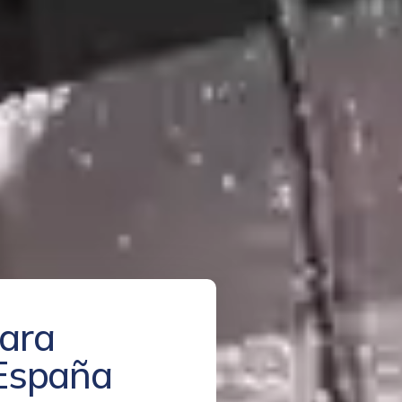
ara
 España