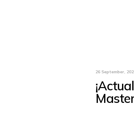
26 September, 202
¡Actua
Master